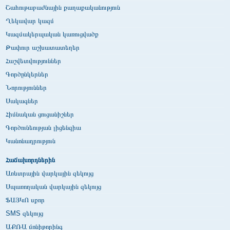
Շահութաբաժնային քաղաքականություն
Ղեկավար կազմ
Կազմակերպական կառուցվածք
Թափուր աշխատատեղեր
Հաշվետվություններ
Գործընկերներ
Նորություններ
Սակագներ
Հիմնական ցուցանիշներ
Գործունեության լիցենզիա
Կանոնադրություն
Հաճախորդներին
Առևտրային վարկային զեկույց
Սպառողական վարկային զեկույց
ՖԱՅԿՈ սքոր
SMS զեկույց
ԱՔՌԱ մոնիթորինգ