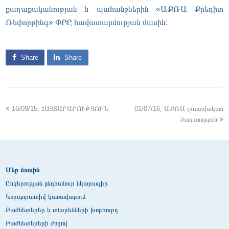
քաղաքականության և պահանջներին «ԱՔՌԱ Քրեդիտ
Ռեփորթինգ» ՓԲԸ հավատարմության մասին:
Share
Share
16/09/15, ՀԱՅՏԱՐԱՐՈՒԹՅՈՒՆ
01/07/16, ԱՔՌԱ լրատվական
ծառայություն
Մեր մասին
Ընկերության ընդհանուր նկարագիր
Կորպորատիվ կառավարում
Բաժնետերեր և տնօրենների խորհուրդ
Բաժնետերերի ժողով