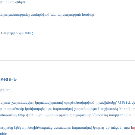
իրականացնելու։
 ներողամտությունը ստեղծված անհարմարության համար։
 Ռեփորթինգ» ՓԲԸ
ՒԹՅՈՒՆ
րդներ,
րկրում շարունակվող կորոնավիրուսով պայմանավորված իրավիճակը՝ ԱՔՌԱ վար
որ տարածումը կանխարգելելու նպատակով շարունակելու է աշխատել հեռավա
ծանոթանալ Ձեր վարկային պատմությանը էլեկտրոնային/առցանց տարբերակով:
ւթյունը էլեկտրոնային/առցանց ստանալու նպատակով կարող եք անցնել այս
հ
րին։