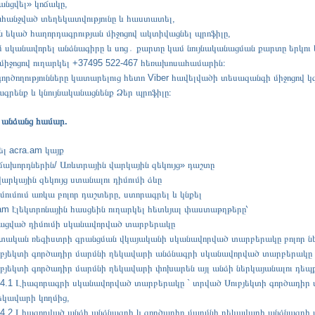
անցվել» կոճակը,
հանջված տեղեկատվությունը և հաստատել,
ն եկած հաղորդագրության միջոցով ակտիվացնել պրոֆիլը,
 սկանավորել անձնագիրը և սոց․ քարտը կամ նույնականացման քարտը երկու կ
միջոցով ուղարկել +37495 522-467 հեռախոսահամարին։
գործողությունները կատարելուց հետո Viber հավելվածի տեսազանգի միջոցով 
գրենք և կնույնականացնենք Ձեր պրոֆիլը։
անձանց համար.
ել
acra.am
կայք
ճախորդներին/ Առևտրային վարկային­ զեկույց» դաշտը
արկային զեկույց ստանալու դիմումի ձևը
մումում առկա բոլոր դաշտերը, ստորագրել և կնքել
am էլեկտրոնային հասցեին ուղարկել հետևյալ փաստաթղթերը՝
րացված դիմումի սկանավորված տարբերակը
ետական ռեգիստրի գրանցման վկայականի սկանավորված տարբերակը բոլոր ն
ուբյեկտի գործադիր մարմնի ղեկավարի անձնագրի սկանավորված տարբերակը
ւբյեկտի գործադիր մարմնի ղեկավարի փոխարեն այլ անձի ներկայանալու դեպք
.4.1 Լիազորագրի սկանավորված տարբերակը ` տրված Սուբյեկտի գործադիր 
եկավարի կողմից,
.4.2 Լիազորված անձի անձնագրի և գործադիր մարմնի ղեկավարի անձնագրի