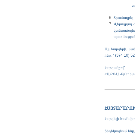
տ
Տրամադրել
Վերոգրյալ 
կտեսաձայնա
պատմություն
Այլ հարցերի, մ
հեռ․՝ (374 10) 52
Հարգանքով՝
«ԱՔՌԱ Քրեդիտ
ՀԱՅՏԱՐԱՐՈ
Հարգելի հաճախո
Տեղեկացնում ենք