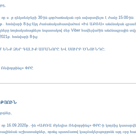
րդ,
, որ ս․թ դեկտեմբերի 30-ին գործառնական օրն ավարտվելու է ժամը 15։00-ի
թ․ հունվարի 8-ից։
Այդ ժամանակահատվածում «Իմ ԱՔՌԱ» անձնական գրասե
ները նույնականացնելու նպատակով մեր Viber հավելվածին անձնագրային տվյ
2021թ. հունվարի 8-ից։
Մ ԵՆՔ ՁԵՐ ԳԱԼԻՔ ԱՄԱՆՈՐԸ ԵՎ ՍՈՒՐԲ ԾՆՈՒՆԴԸ։
 Ռեփորթինգ» ՓԲԸ
ՒԹՅՈՒՆ
րդներ,
ք, որ 16.09.2020թ․-ին «ԱՔՌԱ Քրեդիտ Ռեփորթինգ» ՓԲԸ-ի կողմից կատարվել
ազինման աշխատանքներ, որոնց պատճառով կազմակերպությունն այդ օրը հ