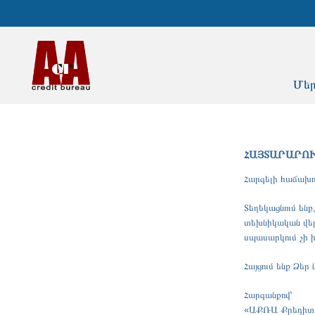
Մեր
ՀԱՅՏԱՐԱՐՈ
Հարգելի հաճախո
Տեղեկացնում են
տեխնիկական վեր
սպասարկում չի 
Հայցում ենք Ձեր
Հարգանքով՝
«ԱՔՌԱ Քրեդիտ