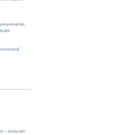
կզանգահարենք,
կային
սահամարով ՝
նձ – վարկային