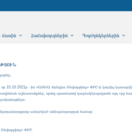
 մասին
Հաճախորդներին
Գործընկերներին
ՒԹՅՈՒՆ
րդներ,
ք, որ 15.10.2021թ․-ին «ԱՔՌԱ Քրեդիտ Ռեփորթինգ» ՓԲԸ-ի կողմից կատարվել
ազինման աշխատանքներ, որոնց պատճառով կազմակերպությունն այդ օրը հ
իրականացնելու։
 ներողամտությունը ստեղծված անհարմարության համար։
 Ռեփորթինգ» ՓԲԸ