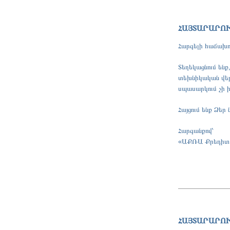
ՀԱՅՏԱՐԱՐՈ
Հարգելի հաճախո
Տեղեկացնում են
տեխնիկական վեր
սպասարկում չի 
Հայցում ենք Ձեր
Հարգանքով՝
«ԱՔՌԱ Քրեդիտ
ՀԱՅՏԱՐԱՐՈ