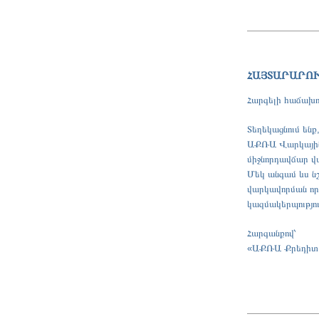
ՀԱՅՏԱՐԱՐՈ
Հարգելի հաճախո
Տեղեկացնում են
ԱՔՌԱ Վարկային բ
միջնորդավճար 
Մեկ անգամ ևս նշ
վարկավորման որև
կազմակերպությու
Հարգանքով՝
«ԱՔՌԱ Քրեդիտ