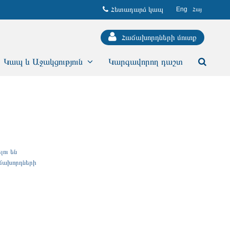
Հետադարձ կապ
Eng
Հայ
Հաճախորդների մուտք
Կապ և Աջակցություն
Կարգավորող դաշտ
ու են
աճախորդների