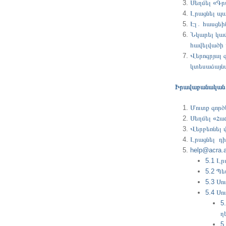
Սեղմել «Գր
Լրացնել պա
Էլ․ հասցեի
Նկարել կամ
հավելվածի 
Վերոգրյալ 
կտեսաձայնա
Իրավաբանական 
Մուտք գործ
Սեղմել «Հա
Վերբեռնել վ
Լրացնել դի
help@acra.
5.1 Լ
5.2 Պ
5.3 Ս
5.4 Սո
5
ղ
5