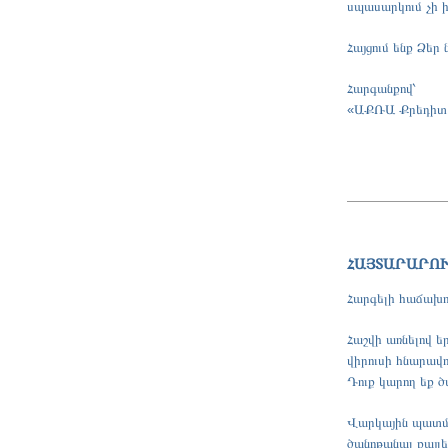
սպասարկում չի 
Հայցում ենք Ձեր
Հարգանքով՝
«ԱՔՌԱ Քրեդիտ
ՀԱՅՏԱՐԱՐՈ
Հարգելի հաճախո
Հաշվի առնելով ե
վիրուսի հնարավ
Դուք կարող եք 
Վարկային պատմո
ծանոթանալ քայլե