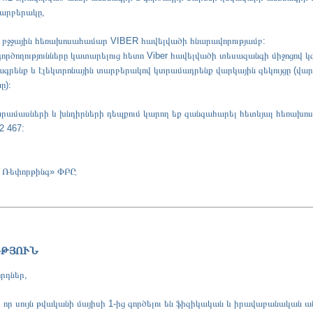
արբերակը,
 բջջային հեռախոսահամար VIBER հավելվածի հնարավորությամբ:
գործողությունները կատարելուց հետո Viber հավելվածի տեսազանգի միջոցով 
գրենք և էլեկտրոնային տարբերակով կտրամադրենք վարկային զեկույցը (վար
ը)։
անրամասների և խնդիրների դեպքում կարող եք զանգահարել հետևյալ հեռախո
2 467:
 Ռեփորթինգ» ՓԲԸ
ՒԹՅՈՒՆ
րդներ,
, որ սույն թվականի մայիսի 1-ից գործելու են ֆիզիկական և իրավաբանական ա