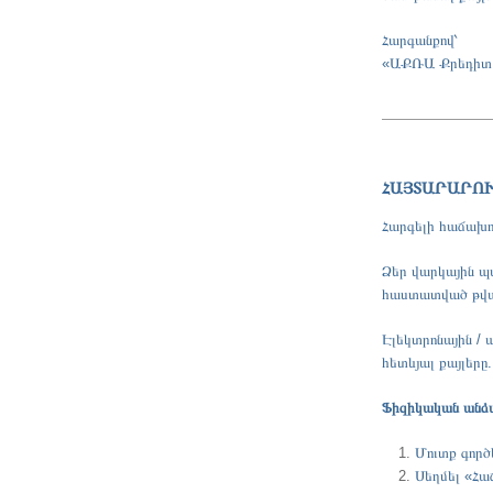
Հարգանքով՝
«ԱՔՌԱ Քրեդիտ
ՀԱՅՏԱՐԱՐՈ
Հարգելի հաճախո
Ձեր վարկային պա
հաստատված թվայ
Էլեկտրոնային /
հետևյալ քայլերը.
Ֆիզիկական անձ
Մուտք գործ
Սեղմել «Հա