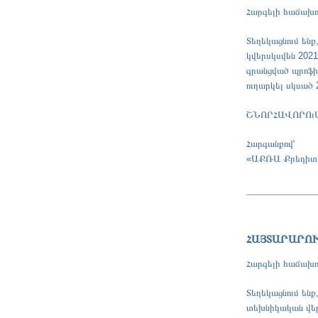
Հարգելի հաճախո
Տեղեկացնում ենք
կվերսկսվեն 2021
գրանցված պրոֆիլ
ուղարկել սկսած 
ՇՆՈՐՀԱՎՈՐՈւ
Հարգանքով՝
«ԱՔՌԱ Քրեդիտ
ՀԱՅՏԱՐԱՐՈ
Հարգելի հաճախո
Տեղեկացնում են
տեխնիկական վեր