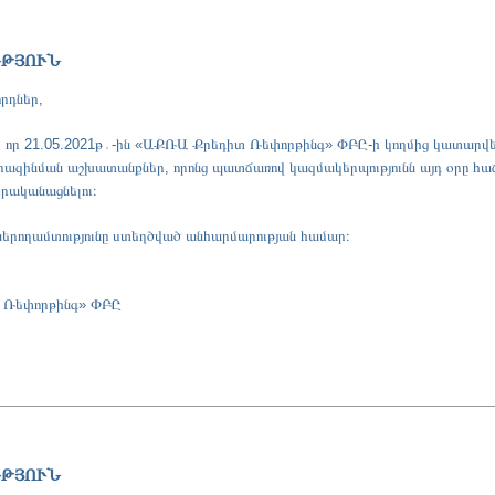
ՒԹՅՈՒՆ
րդներ,
ք, որ 21.05.2021թ․-ին «ԱՔՌԱ Քրեդիտ Ռեփորթինգ» ՓԲԸ-ի կողմից կատարվել
ազինման աշխատանքներ, որոնց պատճառով կազմակերպությունն այդ օրը հ
իրականացնելու։
 ներողամտությունը ստեղծված անհարմարության համար։
 Ռեփորթինգ» ՓԲԸ
ՒԹՅՈՒՆ