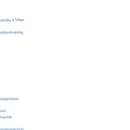
ողմից և Viber
կզանգահարենք,
երդիրներով
ում.
մարմնի
 սկանավորված