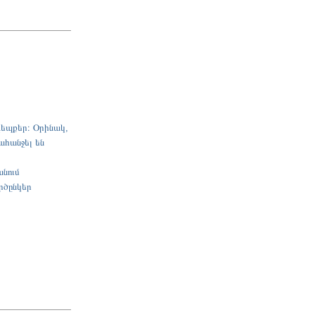
դեպքեր։ Օրինակ,
ահանջել են
անում
րծընկեր