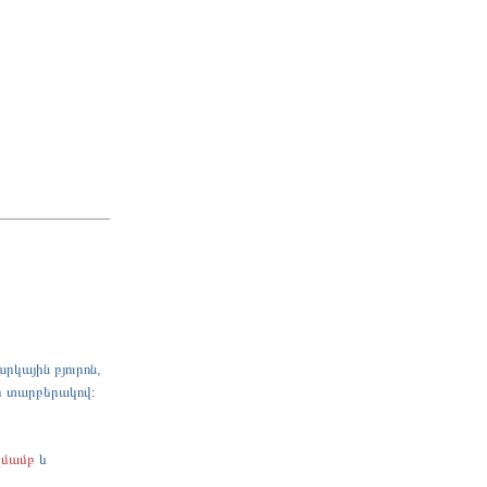
կային բյուրոն,
ր տարբերակով։
ղմամբ
և