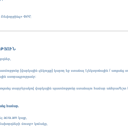
 Ռեփորթինգ» ՓԲԸ
ՒԹՅՈՒՆ
րդներ,
տմությունը (վարկային զեկույցը) կարող եք ստանալ էլեկտրոնային / առցանց
ին ստորագրությամբ։
 առցանց տարբերակով վարկային պատմությունը ստանալու համար անհրաժեշտ
անց համար
.
ել
acra.am
կայք,
ճախորդների մուտք» կոճակը,